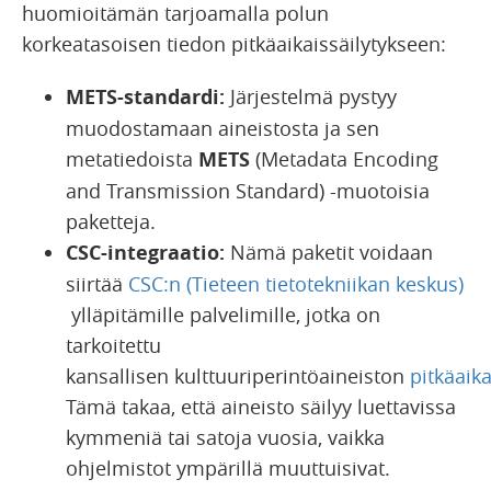
huomioitämän tarjoamalla polun
korkeatasoisen tiedon pitkäaikaissäilytykseen:
METS-standardi:
Järjestelmä pystyy
muodostamaan aineistosta ja sen
metatiedoista
METS
(Metadata Encoding
and Transmission Standard) -muotoisia
paketteja.
CSC-integraatio:
Nämä paketit voidaan
siirtää
CSC:n (Tieteen tietotekniikan keskus)
ylläpitämille palvelimille, jotka on
tarkoitettu
kansallisen kulttuuriperintöaineiston
pitkäaik
Tämä takaa, että aineisto säilyy luettavissa
kymmeniä tai satoja vuosia, vaikka
ohjelmistot ympärillä muuttuisivat.