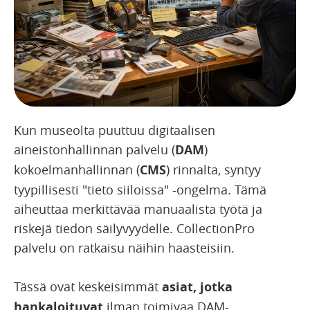
Kun museolta puuttuu digitaalisen
aineistonhallinnan palvelu (
DAM
)
kokoelmanhallinnan (
CMS
) rinnalta, syntyy
tyypillisesti "tieto siiloissa" -ongelma. Tämä
aiheuttaa merkittävää manuaalista työtä ja
riskejä tiedon säilyvyydelle. CollectionPro
palvelu on ratkaisu näihin haasteisiin.
Tässä ovat keskeisimmät
asiat, jotka
hankaloituvat
ilman toimivaa DAM-