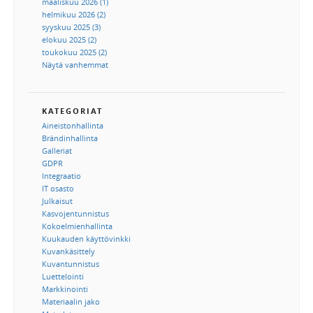
maaliskuu 2026 (1)
helmikuu 2026 (2)
syyskuu 2025 (3)
elokuu 2025 (2)
toukokuu 2025 (2)
Näytä vanhemmat
KATEGORIAT
Aineistonhallinta
Brändinhallinta
Galleriat
GDPR
Integraatio
IT osasto
Julkaisut
Kasvojentunnistus
Kokoelmienhallinta
Kuukauden käyttövinkki
Kuvankäsittely
Kuvantunnistus
Luettelointi
Markkinointi
Materiaalin jako