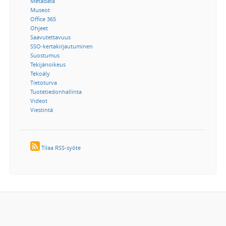
Metadata
Museot
Office 365
Ohjeet
Saavutettavuus
SSO-kertakirjautuminen
Suostumus
Tekijänoikeus
Tekoäly
Tietoturva
Tuotetiedonhallinta
Videot
Viestintä
Tilaa RSS-syöte