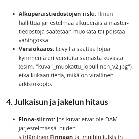
Alkuperäistiedostojen riski:
Ilman
hallittua järjestelmää alkuperäisiä master-
tiedostoja saatetaan muokata tai poistaa
vahingossa.
Versiokaaos:
Levyillä saattaa lojua
kymmeniä eri versioita samasta kuvasta
(esim. "kuva1_muokattu_lopullinen_v2.jpg"),
eikä kukaan tiedä, mikä on virallinen
arkistokopio.
4. Julkaisun ja jakelun hitaus
Finna-siirrot:
Jos kuvat eivät ole DAM-
järjestelmässä, niiden
siirtäminen
Finnaan
tai muihin julkisiin