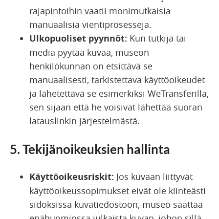
rajapintoihin vaatii monimutkaisia
manuaalisia vientiprosesseja.
Ulkopuoliset pyynnöt:
Kun tutkija tai
media pyytää kuvaa, museon
henkilökunnan on etsittävä se
manuaalisesti, tarkistettava käyttöoikeudet
ja lähetettävä se esimerkiksi WeTransferilla,
sen sijaan että he voisivat lähettää suoran
latauslinkin järjestelmästä.
5. Tekijänoikeuksien hallinta
Käyttöoikeusriskit:
Jos kuvaan liittyvät
käyttöoikeussopimukset eivät ole kiinteästi
sidoksissa kuvatiedostoon, museo saattaa
epähuomiossa julkaista kuvan, johon sillä