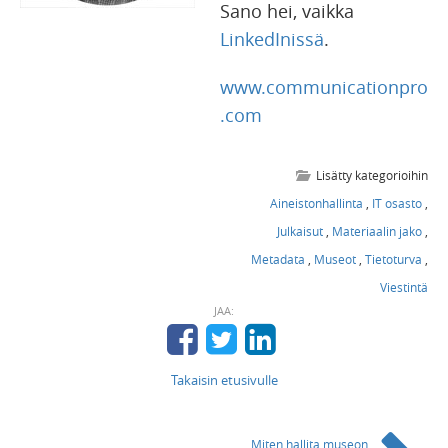
Sano hei, vaikka
LinkedInissä
.
www.communicationpro
.com
Lisätty kategorioihin
Aineistonhallinta
,
IT osasto
,
Julkaisut
,
Materiaalin jako
,
Metadata
,
Museot
,
Tietoturva
,
Viestintä
JAA:
Takaisin etusivulle
Miten hallita museon