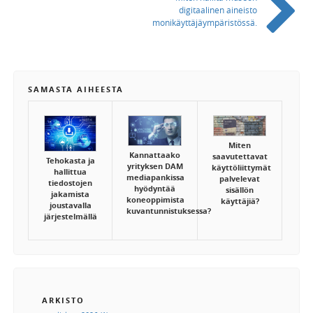
digitaalinen aineisto
monikäyttäjäympäristössä.
SAMASTA AIHEESTA
Miten
Kannattaako
saavutettavat
Tehokasta ja
yrityksen DAM
käyttöliittymät
hallittua
mediapankissa
palvelevat
tiedostojen
hyödyntää
sisällön
jakamista
koneoppimista
käyttäjiä?
joustavalla
kuvantunnistuksessa?
järjestelmällä
ARKISTO