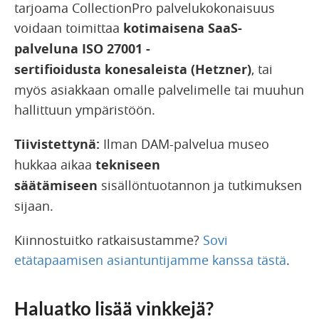
tarjoama CollectionPro palvelukokonaisuus
voidaan toimittaa
kotimaisena SaaS-
palveluna
ISO 27001 -
sertifioidusta konesaleist
a (Hetzner)
, tai
myös asiakkaan omalle palvelimelle tai muuhun
hallittuun ympäristöön.
Tiivistettynä:
Ilman DAM-palvelua museo
hukkaa aikaa
tekniseen
säätämiseen
sisällöntuotannon ja tutkimuksen
sijaan.
Kiinnostuitko ratkaisustamme?
Sovi
etätapaamisen asiantuntijamme kanssa tästä
.
Haluatko lisää vinkkejä?