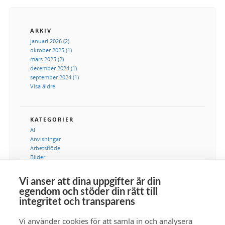
ARKIV
januari 2026 (2)
oktober 2025 (1)
mars 2025 (2)
december 2024 (1)
september 2024 (1)
Visa äldre
KATEGORIER
AI
Anvisningar
Arbetsflöde
Bilder
DAM
Digital tillgångshantering
Vi anser att dina uppgifter är din
Integration
egendom och stöder din rätt till
IT-avdelning
integritet och transparens
Kommunikation
Marknadsföring
Vi använder cookies för att samla in och analysera
Metadata