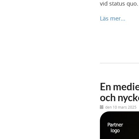
vid status quo.
Läs mer...
En medie
och nyck
den 10 mars 2025