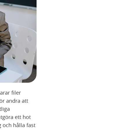
rar filer
ör andra att
tliga
tgöra ett hot
 och hålla fast