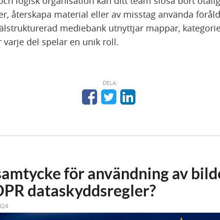
och logisk organisation kan ditt team slösa bort otal
filer, återskapa material eller av misstag använda förål
välstrukturerad mediebank utnyttjar mappar, kategori
 varje del spelar en unik roll.
DELA:
samtycke för användning av bild
DPR dataskyddsregler?
024