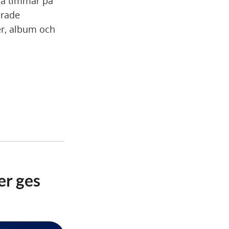
iga timmar på
drade
er, album och
er ges