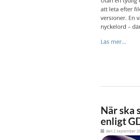
Utan en tydlig 
att leta efter 
versioner. En 
nyckelord – där
Läs mer...
När ska 
enligt G
den 2 september 2