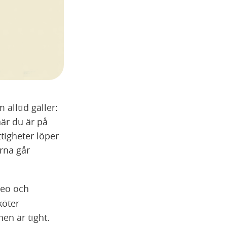
alltid gäller:
är du är på
tigheter löper
arna går
deo och
köter
nen är tight.