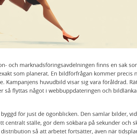
n- och marknadsföringsavdelningen finns en sak som 
 exakt som planerat. En bildförfrågan kommer precis n
te. Kampanjens huvudbild visar sig vara föråldrad. Rät
ller så flyttas något i webbuppdateringen och bildlänk
 byggd för just de ögonblicken. Den samlar bilder, vi
t centralt ställe, gör dem sökbara på sekunder och s
 distribution så att arbetet fortsätter, även när tidspla