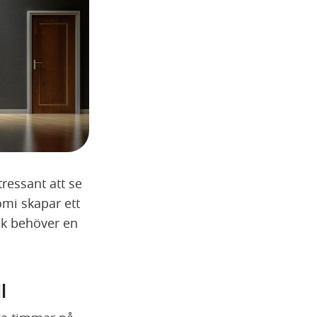
ressant att se
omi skapar ett
ek behöver en
l