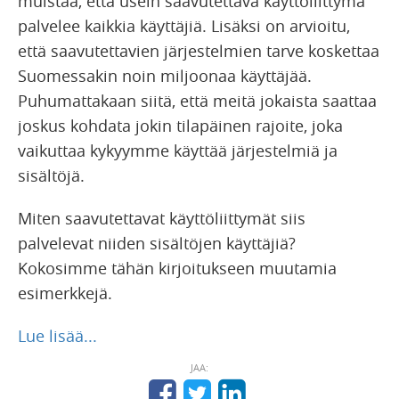
muistaa, että usein saavutettava käyttöliittymä
palvelee kaikkia käyttäjiä. Lisäksi on arvioitu,
että saavutettavien järjestelmien tarve koskettaa
Suomessakin noin miljoonaa käyttäjää.
Puhumattakaan siitä, että meitä jokaista saattaa
joskus kohdata jokin tilapäinen rajoite, joka
vaikuttaa kykyymme käyttää järjestelmiä ja
sisältöjä.
Miten saavutettavat käyttöliittymät siis
palvelevat niiden sisältöjen käyttäjiä?
Kokosimme tähän kirjoitukseen muutamia
esimerkkejä.
Lue lisää...
JAA: