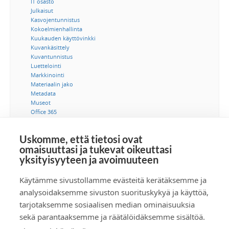
IT osasto
Julkaisut
Kasvojentunnistus
Kokoelmienhallinta
Kuukauden käyttövinkki
Kuvankäsittely
Kuvantunnistus
Luettelointi
Markkinointi
Materiaalin jako
Metadata
Museot
Office 365
Ohjeet
Saavutettavuus
Uskomme, että tietosi ovat
SSO-kertakirjautuminen
omaisuuttasi ja tukevat oikeuttasi
Suostumus
yksityisyyteen ja avoimuuteen
Tekijänoikeus
Tekoäly
Tietoturva
Käytämme sivustollamme evästeitä kerätäksemme ja
Tuotetiedonhallinta
analysoidaksemme sivuston suorituskykyä ja käyttöä,
Videot
tarjotaksemme sosiaalisen median ominaisuuksia
Viestintä
sekä parantaaksemme ja räätälöidäksemme sisältöä.