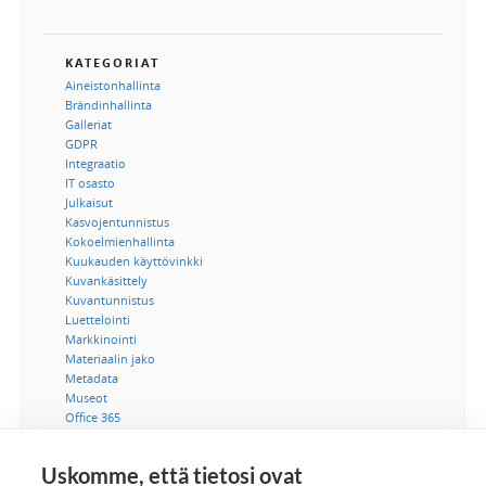
KATEGORIAT
Aineistonhallinta
Brändinhallinta
Galleriat
GDPR
Integraatio
IT osasto
Julkaisut
Kasvojentunnistus
Kokoelmienhallinta
Kuukauden käyttövinkki
Kuvankäsittely
Kuvantunnistus
Luettelointi
Markkinointi
Materiaalin jako
Metadata
Museot
Office 365
Ohjeet
Saavutettavuus
Uskomme, että tietosi ovat
SSO-kertakirjautuminen