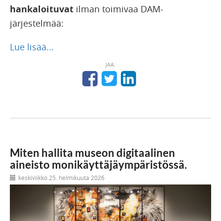
hankaloituvat
ilman toimivaa DAM-
järjestelmää:
Lue lisää...
JAA:
Miten hallita museon digitaalinen
aineisto monikäyttäjäympäristössä.
keskiviikko 25. helmikuuta 2026