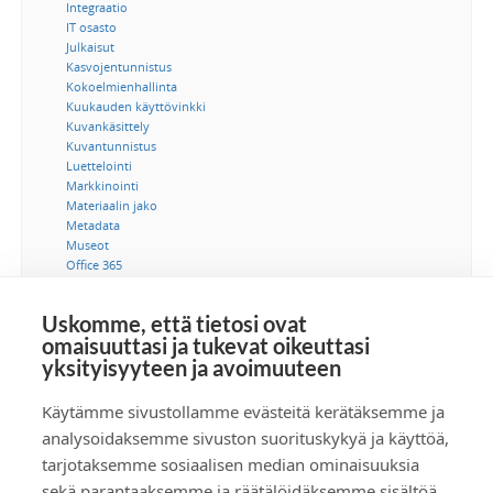
Integraatio
IT osasto
Julkaisut
Kasvojentunnistus
Kokoelmienhallinta
Kuukauden käyttövinkki
Kuvankäsittely
Kuvantunnistus
Luettelointi
Markkinointi
Materiaalin jako
Metadata
Museot
Office 365
Ohjeet
Saavutettavuus
Uskomme, että tietosi ovat
SSO-kertakirjautuminen
omaisuuttasi ja tukevat oikeuttasi
Suostumus
yksityisyyteen ja avoimuuteen
Tekijänoikeus
Tekoäly
Tietoturva
Käytämme sivustollamme evästeitä kerätäksemme ja
Tuotetiedonhallinta
analysoidaksemme sivuston suorituskykyä ja käyttöä,
Videot
tarjotaksemme sosiaalisen median ominaisuuksia
Viestintä
sekä parantaaksemme ja räätälöidäksemme sisältöä.