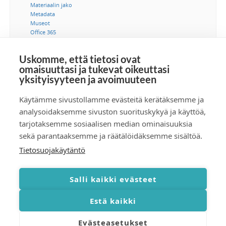
Materiaalin jako
Metadata
Museot
Office 365
Ohjeet
Saavutettavuus
Uskomme, että tietosi ovat
SSO-kertakirjautuminen
omaisuuttasi ja tukevat oikeuttasi
Suostumus
yksityisyyteen ja avoimuuteen
Tekijänoikeus
Tekoäly
Tietoturva
Käytämme sivustollamme evästeitä kerätäksemme ja
Tuotetiedonhallinta
analysoidaksemme sivuston suorituskykyä ja käyttöä,
Videot
tarjotaksemme sosiaalisen median ominaisuuksia
Viestintä
sekä parantaaksemme ja räätälöidäksemme sisältöä.
Tietosuojakäytäntö
Tilaa RSS-syöte
Salli kaikki evästeet
Estä kaikki
Evästeasetukset