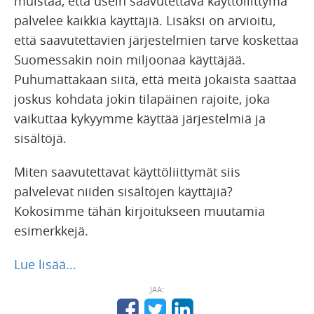
muistaa, että usein saavutettava käyttöliittymä
palvelee kaikkia käyttäjiä. Lisäksi on arvioitu,
että saavutettavien järjestelmien tarve koskettaa
Suomessakin noin miljoonaa käyttäjää.
Puhumattakaan siitä, että meitä jokaista saattaa
joskus kohdata jokin tilapäinen rajoite, joka
vaikuttaa kykyymme käyttää järjestelmiä ja
sisältöjä.
Miten saavutettavat käyttöliittymät siis
palvelevat niiden sisältöjen käyttäjiä?
Kokosimme tähän kirjoitukseen muutamia
esimerkkejä.
Lue lisää...
JAA: