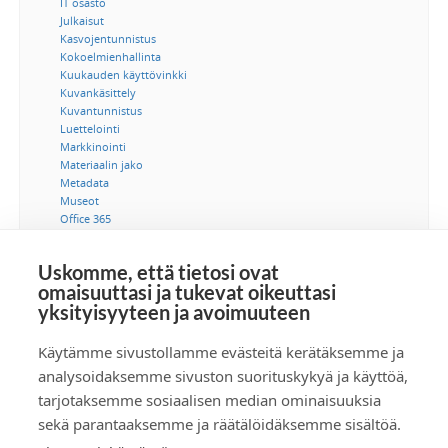
IT osasto
Julkaisut
Kasvojentunnistus
Kokoelmienhallinta
Kuukauden käyttövinkki
Kuvankäsittely
Kuvantunnistus
Luettelointi
Markkinointi
Materiaalin jako
Metadata
Museot
Office 365
Ohjeet
Saavutettavuus
Uskomme, että tietosi ovat
SSO-kertakirjautuminen
omaisuuttasi ja tukevat oikeuttasi
Suostumus
yksityisyyteen ja avoimuuteen
Tekijänoikeus
Tekoäly
Tietoturva
Käytämme sivustollamme evästeitä kerätäksemme ja
Tuotetiedonhallinta
analysoidaksemme sivuston suorituskykyä ja käyttöä,
Videot
tarjotaksemme sosiaalisen median ominaisuuksia
Viestintä
sekä parantaaksemme ja räätälöidäksemme sisältöä.