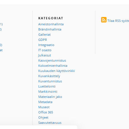
KATEGORIAT
Tilaa RSS-syöt
1)
Aineistonhallinta
)
Brändinhallinta
Galleriat
GDPR
2)
Integraatio
at
IT osasto
Julkaisut
Kasvojentunnistus
Kokoelmienhallinta
Kuukauden käyttövinkki
Kuvankäsittely
Kuvantunnistus
Luettelointi
Markkinointi
Materiaalin jako
Metadata
Museot
Office 365
Ohjeet
Saavutettavuus
SSO-kertakirjautuminen