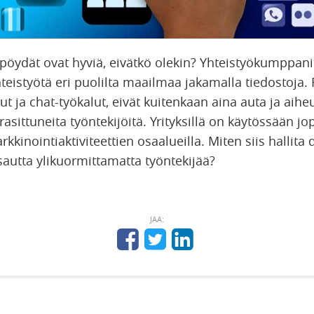
öpöydät ovat hyviä, eivätkö olekin? Yhteistyökumppanit
teistyötä eri puolilta maailmaa jakamalla tiedostoja.
ut ja chat-työkalut, eivät kuitenkaan aina auta ja aihe
asittuneita työntekijöitä. Yrityksillä on käytössään jop
kkinointiaktiviteettien osaalueilla. Miten siis hallita 
sautta ylikuormittamatta työntekijää?
JAA: