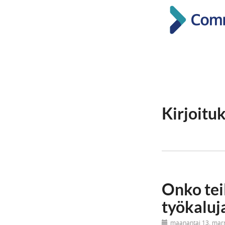
Kirjoitu
Onko teil
työkaluj
maanantai 13. mar