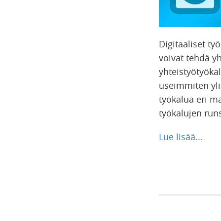
Digitaaliset ty
voivat tehdä yh
yhteistyötyökal
useimmiten ylir
työkalua eri mar
työkalujen run
Lue lisää...