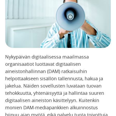
Nykypäivän digitaalisessa maailmassa
organisaatiot luottavat digitaalisen
aineistonhallinnan (DAM) ratkaisuihin
helpottaakseen sisällön tallennusta, hakua ja
jakelua. Näiden sovellusten luvataan tuovan
tehokkuutta, yhtenäisyyttä ja hallintaa suuren
digitaalisen aineiston käsittelyyn. Kuitenkin
monien DAM-mediapankkien alkuinnostus
hiipuu ajan myötä, eikä palvelu tuota toivottuja