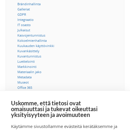
Brändinhallinta
Galleriat
GDPR
Integraatio
IT osasto
Julkaisut
Kasvojentunnistus
Kokoelmienhallinta
Kuukauden käyttövinkki
Kuvankäsittely
Kuvantunnistus
Luettelointi
Markkinointi
Materiaalin jako
Metadata
Museot
Office 365
Ohjeet
Saavutettavuus
Uskomme, että tietosi ovat
SSO-kertakirjautuminen
omaisuuttasi ja tukevat oikeuttasi
Suostumus
yksityisyyteen ja avoimuuteen
Tekijänoikeus
Tekoäly
Tietoturva
Käytämme sivustollamme evästeitä kerätäksemme ja
Tuotetiedonhallinta