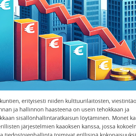
untien, erityisesti niiden kulttuurilaitosten, viestintä
nan ja hallinnon haasteena on usein tehokkaan ja
kaan sisällönhallintaratkaisun löytäminen. Monet k
rillisten järjestelmien kaaoksen kanssa, jossa kokoel
a tiedostojenhallinta toimivat erillisinä kokonaisuuk