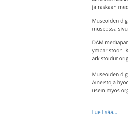
ja raskaan med
Museoiden digi
museossa sivur
DAM mediapankki
ympäristöön. Ku
arkistoidut or
Museoiden digit
Aineistoja hyö
usein myös org
Lue lisää...