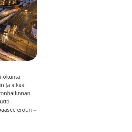
ilökunta
n ja aikaa
stonhallinnan
utta,
 pääsee eroon –