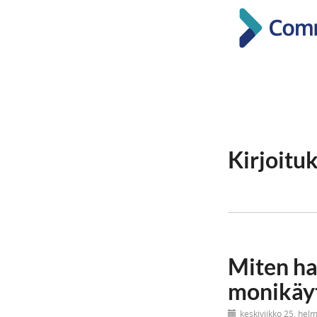
Kirjoitu
Miten ha
monikäyt
keskiviikko 25. hel