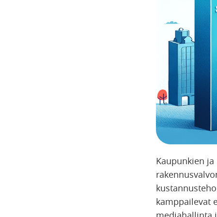
Kaupunkien ja k
rakennusvalvon
kustannustehok
kamppailevat e
mediahallinta j