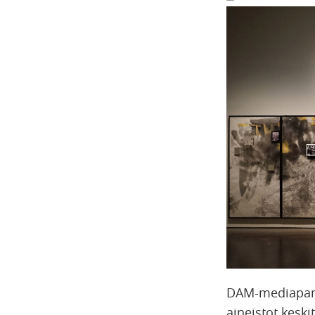
DAM-mediapankk
aineistot keski