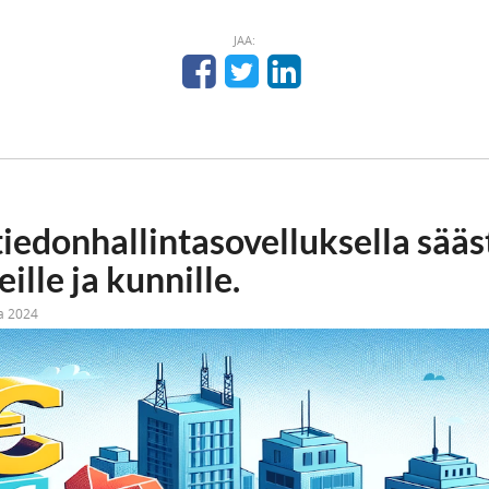
JAA:
tiedonhallintasovelluksella sääs
lle ja kunnille.
ta 2024