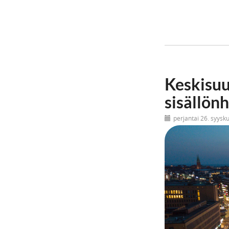
Keskisuu
sisällön
perjantai 26. syysk