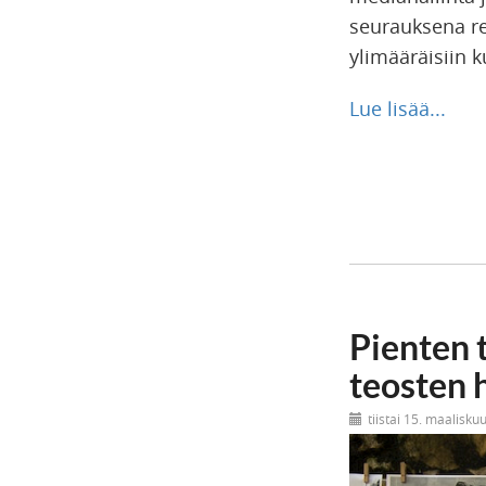
seurauksena re
ylimääräisiin k
Lue lisää...
Pienten 
teosten 
tiistai 15. maalisku