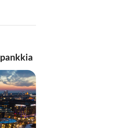
apankkia