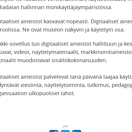
iadatan hallinnan monikäyttäjäympäristössä.
taaliset aineistot kasvavat nopeasti.
Digitaaliset ainei
oolissa. Ne ovat museon näkyvin ja käytetyin osa.
-sovellus tuo digitaaliset aineistot hallittuun ja kes
vat, videot, näyttelymateriaalit, markkinointiaineistot,
iginaalit muodostavat sisältökokonaisuuden.
aaliset aineistot palvelevat tänä päivänä laajaa käyt
dyntävät viestintä, näyttelytoiminta, tutkimus, pedago
anisaation ulkopuoliset tahot.
JAA: