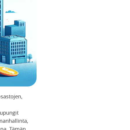
osastojen,
aupungit
manhallinta,
sina. Tämän