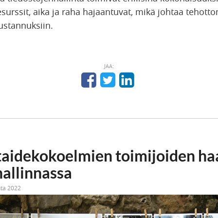
surssit, aika ja raha hajaantuvat, mikä johtaa tehott
ustannuksiin.
JAA:
taidekokoelmien toimijoiden ha
hallinnassa
uta 2022