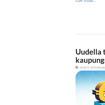
Lue lisää...
Uudella 
kaupungei
tiistai 9. tammikuu