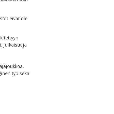
stot eivät ole
kitettyyn
 julkaisut ja
täjäjoukkoa.
ginen työ sekä