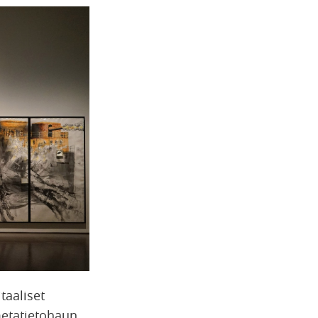
taaliset
 metatietohaun