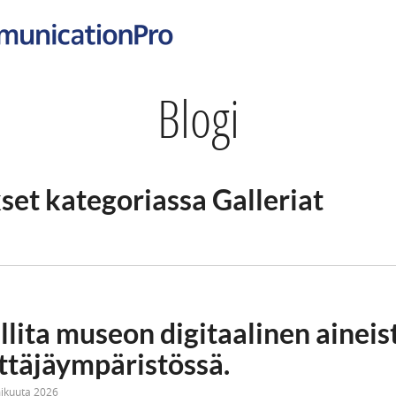
Blogi
kset kategoriassa Galleriat
llita museon digitaalinen aineis
täjäympäristössä.
mikuuta 2026