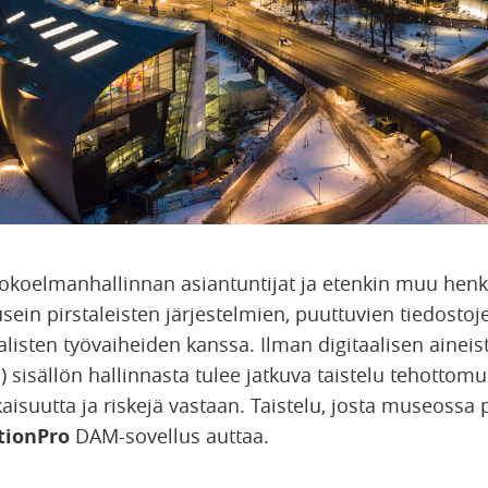
 kokoelmanhallinnan asiantuntijat ja etenkin muu henk
ein pirstaleisten järjestelmien, puuttuvien tiedostoje
listen työvaiheiden kanssa. Ilman digitaalisen ainei
 sisällön hallinnasta tulee jatkuva taistelu tehottomu
suutta ja riskejä vastaan. Taistelu, josta museossa
tionPro
DAM-sovellus auttaa.