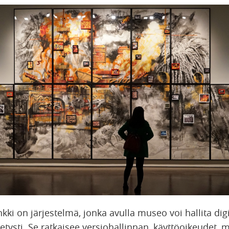
i on järjestelmä, jonka avulla museo voi hallita digi
tetysti. Se ratkaisee versiohallinnan, käyttöoikeudet,