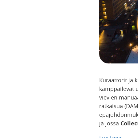
Kuraattorit ja
kamppailevat us
vievien manuaa
ratkaisua (DAM)
epäjohdonmukai
ja jossa
Collec