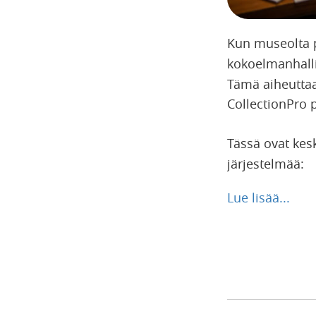
Kun museolta p
kokoelmanhall
Tämä aiheuttaa 
CollectionPro p
Tässä ovat ke
järjestelmää:
Lue lisää...