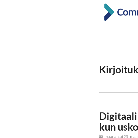
Kirjoitu
Digitaal
kun usk
maanantai 23. maa