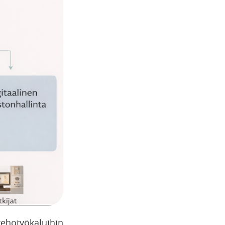
tehotyökaluihin