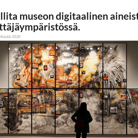
llita museon digitaalinen aineis
täjäympäristössä.
mikuuta 2026