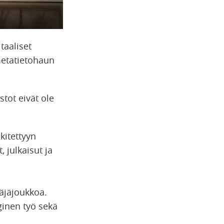
taaliset
 metatietohaun
stot eivät ole
kitettyyn
 julkaisut ja
täjäjoukkoa.
ginen työ sekä