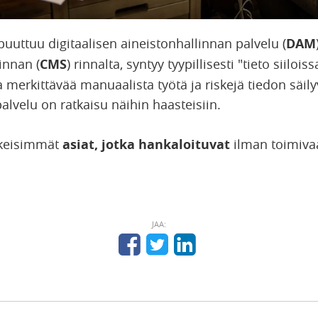
uuttuu digitaalisen aineistonhallinnan palvelu (
DAM
innan (
CMS
) rinnalta, syntyy tyypillisesti "tieto siiloi
merkittävää manuaalista työtä ja riskejä tiedon säily
alvelu on ratkaisu näihin haasteisiin.
skeisimmät
asiat, jotka hankaloituvat
ilman toimiv
JAA: