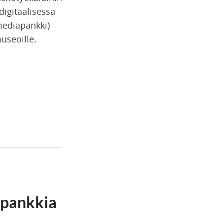
igitaalisessa
mediapankki)
museoille.
apankkia