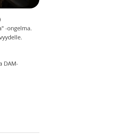
)
ssa" -ongelma.
vyydelle.
aa DAM-