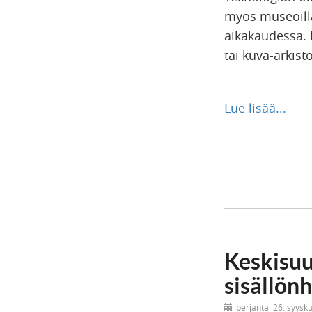
myös museoilla
aikakaudessa. 
tai kuva-arkist
Lue lisää...
Keskisuu
sisällön
perjantai 26. syysk