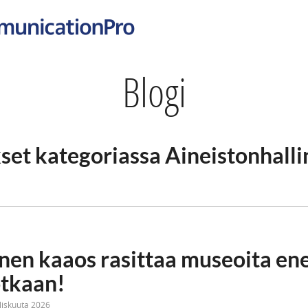
Blogi
kset kategoriassa Aineistonhalli
inen kaaos rasittaa museoita 
otkaan!
liskuuta 2026