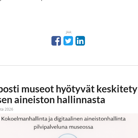
JAA:
posti museot hyötyvät keskitet
sen aineiston hallinnasta
uta 2026