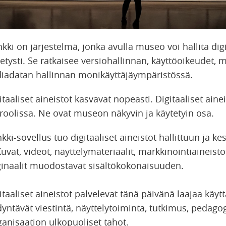
i on järjestelmä, jonka avulla museo voi hallita digi
tetysti. Se ratkaisee versiohallinnan, käyttöoikeudet,
iadatan hallinnan monikäyttäjäympäristössä.
taaliset aineistot kasvavat nopeasti.
Digitaaliset ainei
oolissa. Ne ovat museon näkyvin ja käytetyin osa.
-sovellus tuo digitaaliset aineistot hallittuun ja kes
vat, videot, näyttelymateriaalit, markkinointiaineistot,
iginaalit muodostavat sisältökokonaisuuden.
aaliset aineistot palvelevat tänä päivänä laajaa käyt
dyntävät viestintä, näyttelytoiminta, tutkimus, pedago
anisaation ulkopuoliset tahot.