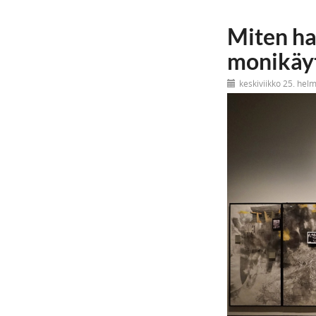
Miten ha
monikäyt
keskiviikko 25. hel