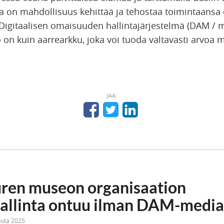
 on mahdollisuus kehittää ja tehostaa toimintaansa d
Digitaalisen omaisuuden hallintajärjestelmä (DAM / 
o on kuin aarrearkku, joka voi tuoda valtavasti arvoa 
JAA:
ren museon organisaation
hallinta ontuu ilman DAM-medi
uuta 2025