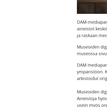
DAM-mediapankk
aineistot keski
ja raskaan med
Museoiden digi
museossa sivur
DAM mediapankki
ympäristöön. Ku
arkistoidut or
Museoiden digit
Aineistoja hyö
usein myös org