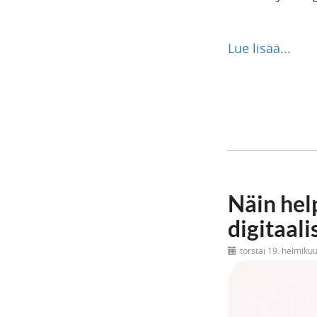
Lue lisää...
Näin hel
digitaali
torstai 19. helmiku