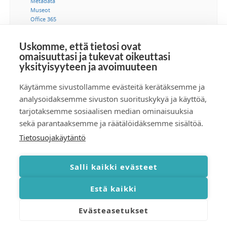
Metadata
Museot
Office 365
Ohjeet
Saavutettavuus
Uskomme, että tietosi ovat
SSO-kertakirjautuminen
omaisuuttasi ja tukevat oikeuttasi
Suostumus
yksityisyyteen ja avoimuuteen
Tekijänoikeus
Tekoäly
Tietoturva
Käytämme sivustollamme evästeitä kerätäksemme ja
Tuotetiedonhallinta
analysoidaksemme sivuston suorituskykyä ja käyttöä,
Videot
tarjotaksemme sosiaalisen median ominaisuuksia
Viestintä
sekä parantaaksemme ja räätälöidäksemme sisältöä.
Tietosuojakäytäntö
Tilaa RSS-syöte
Salli kaikki evästeet
Estä kaikki
Evästeasetukset