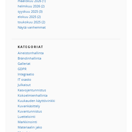
maaliskuu 2026 (1)
helmikuu 2026 (2)
syyskuu 2025 (3)
elokuu 2025 (2)
toukokuu 2025 (2)
Näytä vanhemmat
KATEGORIAT
Aineistonhallinta
Brändinhallinta
Galleriat
GDPR
Integraatio
IT osasto
Julkaisut
Kasvojentunnistus
Kokoelmienhallinta
Kuukauden käyttövinkki
Kuvankäsittely
Kuvantunnistus
Luettelointi
Markkinointi
Materiaalin jako