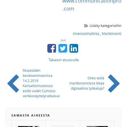
www.communicationpro
.com
Lisätty kategorioihin
Aineistonhallinta
,
Markkinointi
JAA:
Takaisin etusivulle
Museoiden
kevätseminaarissa
Onko teillä
14.2.2018
markkinoinnissa liikaa
Kansallismuseossa
digitaalisia työkaluja?
esillä uudet Cumulus
verkkonäyttelyratkaisut
SAMASTA AIHEESTA