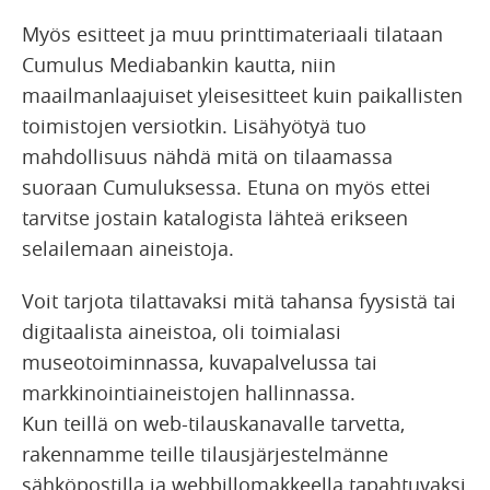
Myös esitteet ja muu printtimateriaali tilataan
Cumulus Mediabankin kautta, niin
maailmanlaajuiset yleisesitteet kuin paikallisten
toimistojen versiotkin. Lisähyötyä tuo
mahdollisuus nähdä mitä on tilaamassa
suoraan Cumuluksessa. Etuna on myös ettei
tarvitse jostain katalogista lähteä erikseen
selailemaan aineistoja.
Voit tarjota tilattavaksi mitä tahansa fyysistä tai
digitaalista aineistoa, oli toimialasi
museotoiminnassa, kuvapalvelussa tai
markkinointiaineistojen hallinnassa.
Kun teillä on web-tilauskanavalle tarvetta,
rakennamme teille tilausjärjestelmänne
sähköpostilla ja webbillomakkeella tapahtuvaksi