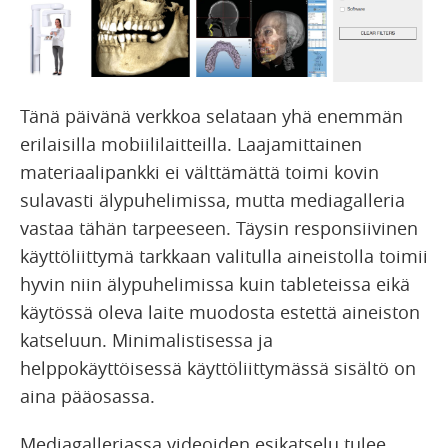
Tänä päivänä verkkoa selataan yhä enemmän
erilaisilla mobiililaitteilla. Laajamittainen
materiaalipankki ei välttämättä toimi kovin
sulavasti älypuhelimissa, mutta mediagalleria
vastaa tähän tarpeeseen. Täysin responsiivinen
käyttöliittymä tarkkaan valitulla aineistolla toimii
hyvin niin älypuhelimissa kuin tableteissa eikä
käytössä oleva laite muodosta estettä aineiston
katseluun. Minimalistisessa ja
helppokäyttöisessä käyttöliittymässä sisältö on
aina pääosassa.
Mediagalleriassa videoiden esikatselu tulee