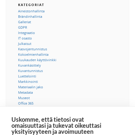
KATEGORIAT
Aineistonhallinta
Brändinhallinta
Galleriat
GDPR
Integraatio
IT osasto
Julkaisut
Kasvojentunnistus
Kokoelmienhallinta
Kuukauden käyttövinkki
Kuvankäsittely
Kuvantunnistus
Luettelointi
Markkinointi
Materiaalin jako
Metadata
Museot
Office 365
Ohjeet
Saavutettavuus
Uskomme, että tietosi ovat
SSO-kertakirjautuminen
omaisuuttasi ja tukevat oikeuttasi
Suostumus
yksityisyyteen ja avoimuuteen
Tekijänoikeus