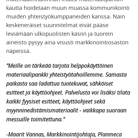
kautta hoidetaan muun muassa kommunikointi
muiden yhteistyökumppaneiden kanssa. Näin
keskeneräiset suunnitelmat eivät pääse
leviämään ulkopuolisten käsiin ja tuorein
aineisto pysyy aina visusti markkinointiosaston
näpeissä.
”Meille on tärkeää tarjota helppokäyttöinen
materiaalipankki yhteistyötahoillemme. Samasta
paikasta saa ladattua tuotekuvat, sähköiset
esitteet ja käyttöohjeet. Palvelusta voi lisäksi tilata
kaikki fyysiset esitteet, käyttöohjeet sekä
myynninedistämismateriaalit ‒ vaikkapa suoraan
messuille toimitettuna.”
-Maarit Vannas, Markkinointijohtaja, Planmeca