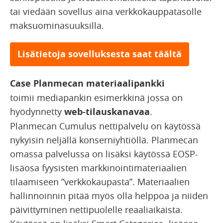
tai viedään sovellus aina verkkokauppatasolle
maksuominasuuksilla.
Lisätietoja sovelluksesta saat täältä
Case Planmecan materiaalipankki
toimii mediapankin esimerkkinä jossa on
hyödynnetty
web-tilauskanavaa
.
Planmecan Cumulus nettipalvelu on käytössä
nykyisin neljällä konserniyhtiöllä. Planmecan
omassa palvelussa on lisäksi käytössä EOSP-
lisäosa fyysisten markkinointimateriaalien
tilaamiseen ”verkkokaupasta”. Materiaalien
hallinnoinnin pitää myös olla helppoa ja niiden
päivittyminen nettipuolelle reaaliaikaista.